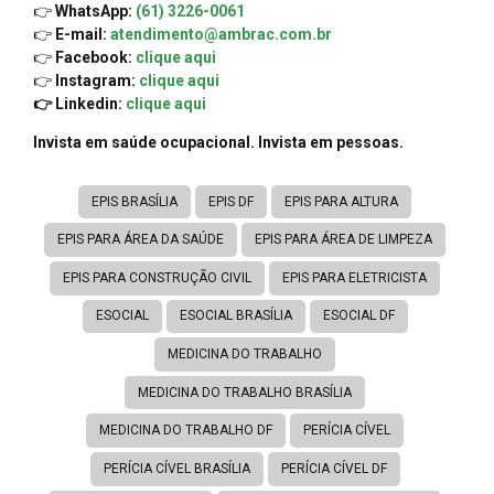
👉
WhatsApp:
(61) 3226-0061
👉
E-mail:
atendimento@ambrac.com.br
👉
Facebook:
clique aqui
👉
Instagram:
clique aqui
👉 Linkedin:
clique aqui
Invista em saúde ocupacional. Invista em pessoas.
EPIS BRASÍLIA
EPIS DF
EPIS PARA ALTURA
EPIS PARA ÁREA DA SAÚDE
EPIS PARA ÁREA DE LIMPEZA
EPIS PARA CONSTRUÇÃO CIVIL
EPIS PARA ELETRICISTA
ESOCIAL
ESOCIAL BRASÍLIA
ESOCIAL DF
MEDICINA DO TRABALHO
MEDICINA DO TRABALHO BRASÍLIA
MEDICINA DO TRABALHO DF
PERÍCIA CÍVEL
PERÍCIA CÍVEL BRASÍLIA
PERÍCIA CÍVEL DF