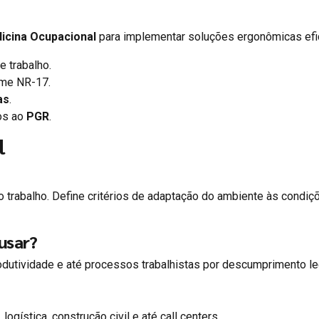
icina Ocupacional
para implementar soluções ergonômicas efi
 trabalho.
me NR-17.
as
.
dos ao
PGR
.
l
 trabalho. Define critérios de adaptação do ambiente às condiç
usar?
odutividade e até processos trabalhistas por descumprimento le
logística, construção civil e até call centers.