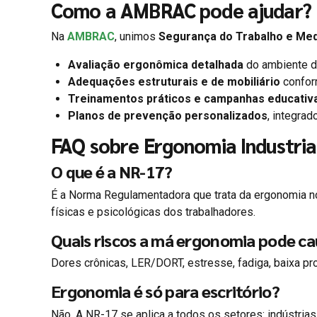
Como a AMBRAC pode ajudar?
Na
AMBRAC
, unimos
Segurança do Trabalho e Med
Avaliação ergonômica detalhada
do ambiente de
Adequações estruturais e de mobiliário
confor
Treinamentos práticos e campanhas educativ
Planos de prevenção personalizados
, integra
FAQ sobre Ergonomia Industria
O que é a NR-17?
É a Norma Regulamentadora que trata da ergonomia no
físicas e psicológicas dos trabalhadores.
Quais riscos a má ergonomia pode ca
Dores crônicas, LER/DORT, estresse, fadiga, baixa pr
Ergonomia é só para escritório?
Não. A NR-17 se aplica a todos os setores: indústrias, 