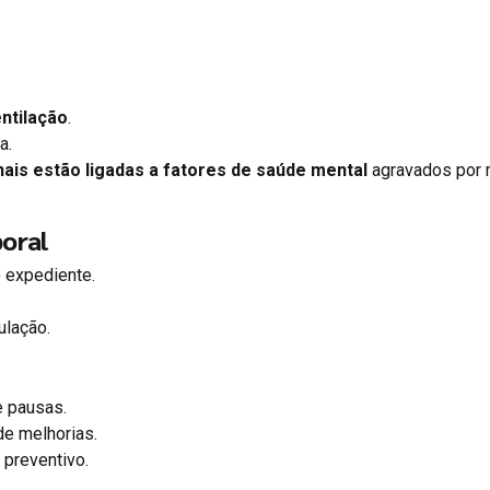
entilação
.
a.
ais estão ligadas a fatores de saúde mental
agravados por
boral
 expediente.
ulação.
e pausas.
de melhorias.
 preventivo.