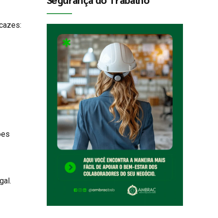
cazes:
ões
gal.