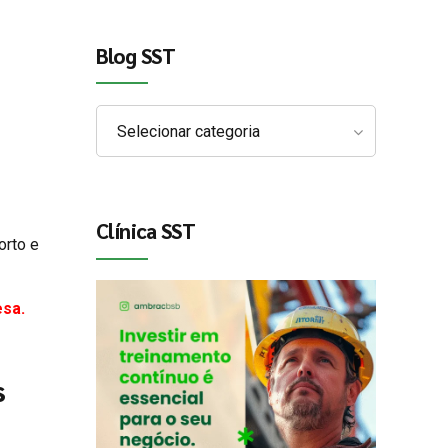
Blog SST
Selecionar categoria
Clínica SST
orto e
esa.
s