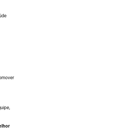
aúde
romover
uipe,
lhor