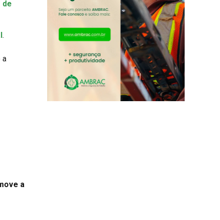
 de
l
.
 a
 move a