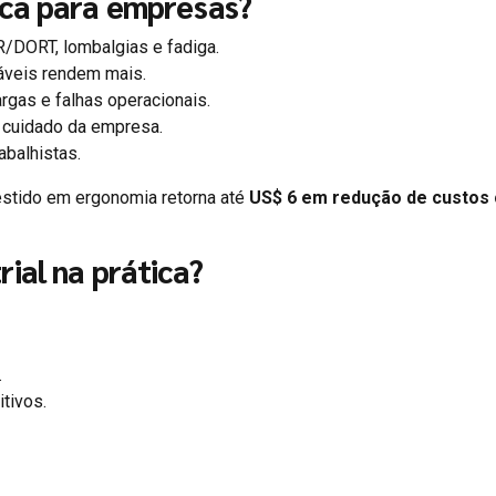
ica para empresas?
DORT, lombalgias e fadiga.
áveis rendem mais.
gas e falhas operacionais.
cuidado da empresa.
abalhistas.
stido em ergonomia retorna até
US$ 6 em redução de custos
ial na prática?
.
tivos.