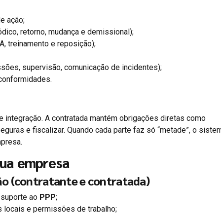
de ação;
ódico, retorno, mudança e demissional);
A, treinamento e reposição);
ssões, supervisão, comunicação de incidentes);
 conformidades.
e e integração. A contratada mantém obrigações diretas como
eguras e fiscalizar. Quando cada parte faz só “metade”, o siste
mpresa.
sua empresa
ão (contratante e contratada)
suporte ao
PPP
;
as locais e permissões de trabalho;