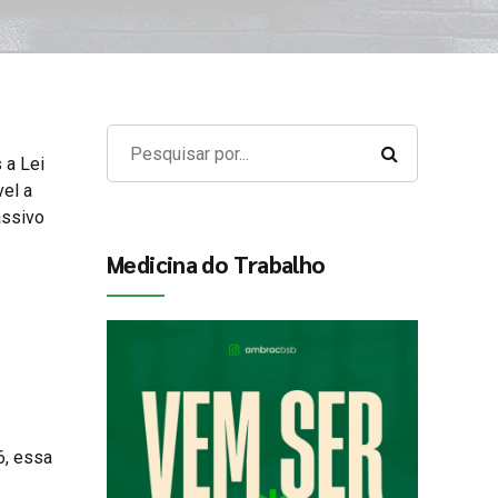
 a Lei
vel a
assivo
Medicina do Trabalho
6, essa