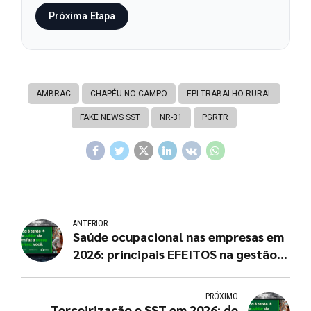
Próxima Etapa
AMBRAC
CHAPÉU NO CAMPO
EPI TRABALHO RURAL
FAKE NEWS SST
NR-31
PGRTR
ANTERIOR
Saúde ocupacional nas empresas em
2026: principais EFEITOS na gestão,
produtividade e resultados
PRÓXIMO
Terceirização e SST em 2026: de