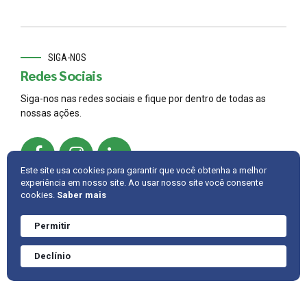
SIGA-NOS
Redes Sociais
Siga-nos nas redes sociais e fique por dentro de todas as
nossas ações.
Este site usa cookies para garantir que você obtenha a melhor
experiência em nosso site. Ao usar nosso site você consente
cookies.
Saber mais
© 2022,
AMBRAC
.
Developed by
Cintra IT
Permitir
Precisa de ajuda?
Converve agora
INTRANET
FALE CONOSCO
VOLTAR PARA CIMA
Declínio
mesmo.