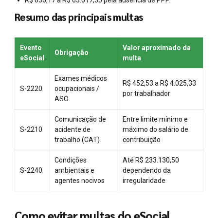
Resumo das principais multas
Evento
Valor aproximado da
Obrigação
eSocial
multa
Exames médicos
R$ 452,53 a R$ 4.025,33
S-2220
ocupacionais /
por trabalhador
ASO
Comunicação de
Entre limite mínimo e
S-2210
acidente de
máximo do salário de
trabalho (CAT)
contribuição
Condições
Até R$ 233.130,50
S-2240
ambientais e
dependendo da
agentes nocivos
irregularidade
Como evitar multas do eSocial