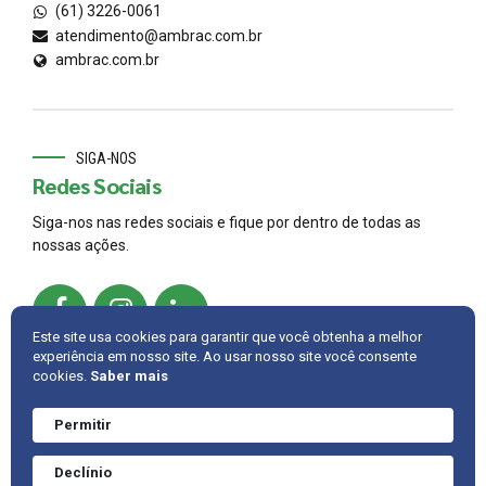
(61) 3226-0061
atendimento@ambrac.com.br
ambrac.com.br
SIGA-NOS
Redes Sociais
Siga-nos nas redes sociais e fique por dentro de todas as
nossas ações.
Este site usa cookies para garantir que você obtenha a melhor
experiência em nosso site. Ao usar nosso site você consente
cookies.
Saber mais
© 2022,
AMBRAC
.
Developed by
Cintra IT
Permitir
Precisa de ajuda?
Converve agora
INTRANET
FALE CONOSCO
VOLTAR PARA CIMA
Declínio
mesmo.