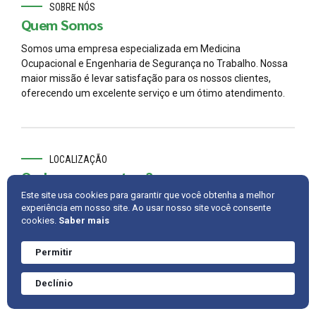
SOBRE NÓS
Quem Somos
Somos uma empresa especializada em Medicina
Ocupacional e Engenharia de Segurança no Trabalho. Nossa
maior missão é levar satisfação para os nossos clientes,
oferecendo um excelente serviço e um ótimo atendimento.
LOCALIZAÇÃO
Onde nos encontrar?
Este site usa cookies para garantir que você obtenha a melhor
experiência em nosso site. Ao usar nosso site você consente
cookies.
Saber mais
Permitir
Precisa de ajuda?
Converve agora
Declínio
mesmo.