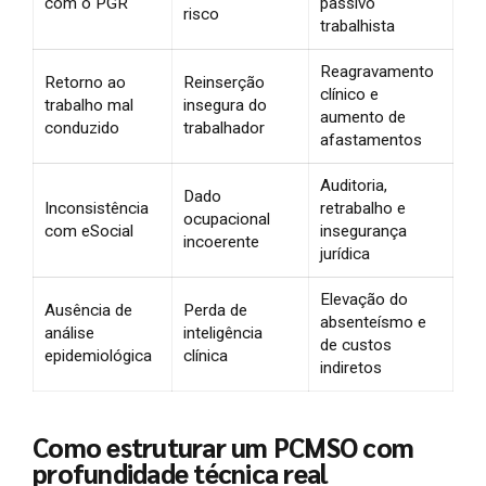
com o PGR
passivo
risco
trabalhista
Reagravamento
Retorno ao
Reinserção
clínico e
trabalho mal
insegura do
aumento de
conduzido
trabalhador
afastamentos
Auditoria,
Dado
Inconsistência
retrabalho e
ocupacional
com eSocial
insegurança
incoerente
jurídica
Elevação do
Ausência de
Perda de
absenteísmo e
análise
inteligência
de custos
epidemiológica
clínica
indiretos
Como estruturar um PCMSO com
profundidade técnica real