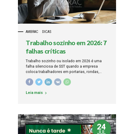
AMBRAC
DICAS
Trabalho sozinho em 2026: 7
falhas críticas
Trabalho sozinho ou isolado em 2026 é uma
falha silenciosa de SST quando a empresa
coloca trabalhadores em portarias, rondas,
manutenção, limpeza, estoque, salas técnicas,
áreas externas, plantões, laboratórios, obras,
subestações, câmaras frias, galpões, clínicas,
Leia mais
escritórios vazios, atendimento noturno ou
atividades em campo sem comunicação,
supervisão, plano de emergência, análise de
risco e resposta rápida. O maior problema não é
apenas o trabalhador estar sozinho; é estar
sozinho diante de uma queda, mal-estar, choque
24
elétrico, agressão, intoxicação, acidente com
máquina, espaço confinado, incêndio, crise de
JUL