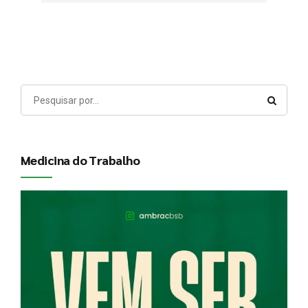
higienização envolve banheiro de uso público
ou coletivo de grande circulação, coleta de lixo
sanitário, exposição a agentes biológicos, EPI
adequado, treinamento, PGR, PCMSO, laudo
técnico, contrato de terceirização, controle
documental e prevenção real. Quando a
empresa trata banheiro como limpeza comum,
pode transformar uma rotina diária em passivo
trabalhista, fiscal e ocupacional. A NR-15...
Medicina do Trabalho