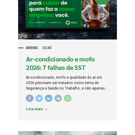
saúde, assalto, falha de equipamento ou evento
perigoso sem que a empresa tenha definido
quem percebe,...
AMBRAC
DICAS
Ar-condicionado e mofo
2026: 7 falhas de SST
Ar-condicionado, mofo e qualidade do ar em
2026 precisam ser tratados como tema de
Segurança e Saúde no Trabalho, e não apenas
como reclamação de conforto, manutenção
predial ou disputa entre quem sente frio e quem
sente calor. Ambientes climatizados sem
Leia mais
manutenção, com filtros sujos, umidade
descontrolada, infiltração, mofo, odores,
ventilação inadequada, poeira, condensação,
baixa renovação de ar, temperatura
desconfortável e queixas recorrentes podem