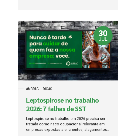
postos isolados e equipes que lidam com
clientes, pacientes, usuários, visitantes,
moradores, alunos, familiares, fornecedores ou
terceiros. O erro das empresas é considerar
agressões verbais, ameaças, intimidação,
30
assédio de clientes, conflitos, tentativas de
invasão, tumultos, furtos, brigas, pressão
JUL
emocional e violência patrimonial como
“problemas do público”, sem transformar esses
eventos em PGR, PCMSO, plano de emergência,
treinamento, comunicação, registro de
ocorrências e proteção efetiva ao trabalhador....
AMBRAC
DICAS
Leptospirose no trabalho
2026: 7 falhas de SST
Leptospirose no trabalho em 2026 precisa ser
tratada como risco ocupacional relevante em
empresas expostas a enchentes, alagamentos,
limpeza pós-chuva, água contaminada, lama,