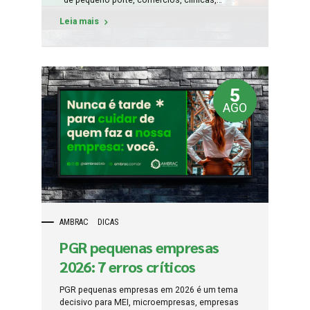
escritórios, restaurantes, salões, oficinas,
Leia mais
escolas, condomínios, lojas, padarias,
farmácias, prestadores de serviço, empresas
familiares e negócios em crescimento. O erro
mais comum é acreditar que toda empresa
pequena está automaticamente dispensada
do Programa de Gerenciamento de Riscos,...
5
AGO
AMBRAC
DICAS
PGR pequenas empresas
2026: 7 erros críticos
PGR pequenas empresas em 2026 é um tema
decisivo para MEI, microempresas, empresas